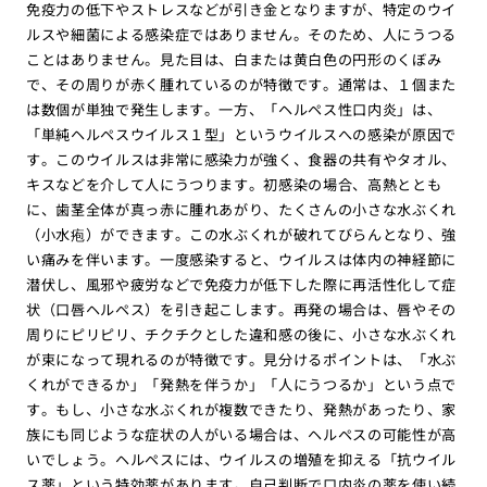
免疫力の低下やストレスなどが引き金となりますが、特定のウイ
ルスや細菌による感染症ではありません。そのため、人にうつる
ことはありません。見た目は、白または黄白色の円形のくぼみ
で、その周りが赤く腫れているのが特徴です。通常は、１個また
は数個が単独で発生します。一方、「ヘルペス性口内炎」は、
「単純ヘルペスウイルス１型」というウイルスへの感染が原因で
す。このウイルスは非常に感染力が強く、食器の共有やタオル、
キスなどを介して人にうつります。初感染の場合、高熱ととも
に、歯茎全体が真っ赤に腫れあがり、たくさんの小さな水ぶくれ
（小水疱）ができます。この水ぶくれが破れてびらんとなり、強
い痛みを伴います。一度感染すると、ウイルスは体内の神経節に
潜伏し、風邪や疲労などで免疫力が低下した際に再活性化して症
状（口唇ヘルペス）を引き起こします。再発の場合は、唇やその
周りにピリピリ、チクチクとした違和感の後に、小さな水ぶくれ
が束になって現れるのが特徴です。見分けるポイントは、「水ぶ
くれができるか」「発熱を伴うか」「人にうつるか」という点で
す。もし、小さな水ぶくれが複数できたり、発熱があったり、家
族にも同じような症状の人がいる場合は、ヘルペスの可能性が高
いでしょう。ヘルペスには、ウイルスの増殖を抑える「抗ウイル
ス薬」という特効薬があります。自己判断で口内炎の薬を使い続