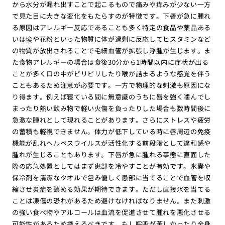
から水分が漏れ出すことで起こるもので痛みや痒みが少ない一方
で見た目に大きな変化をもたらすのが特徴です。下唇が急に腫れ
る原因はアレルギー反応であることも多く特定の食品や薬品ある
いは埃や花粉といった物質に体が過剰に反応してヒスタミンなど
の物質が放出されることで毛細血管が拡張し浮腫が生じます。ま
た食物アレルギーの場合は食後30分から1時間以内に症状が出る
ことが多く口の中がピリピリしたり喉が詰まるような感覚を伴う
こともあるため注意が必要です。一方で物理的な刺激も原因にな
り得ます。例えば寝ている間に無意識のうちに唇を強く噛んでし
まったり熱い飲み物で軽い火傷を負ったりした場合も数時間後に
急激な腫れとして現れることがあります。さらにストレスや疲労
の蓄積も軽視できません。体力が低下している時に唇周辺の免疫
機能が乱れヘルペスウイルスが活性化する前段階として違和感や
腫れが生じることもあります。下唇が急に腫れる事態に直面した
際の応急処置としてはまず患部を冷やすことが有効です。氷嚢や
保冷剤を清潔なタオルで包み優しく患部に当てることで血管を収
縮させ炎症を鎮める効果が期待できます。ただし直接氷を当てる
ことは凍傷の恐れがあるため避けなければなりません。また刺激
の強い食べ物やアルコールは血流を促進させて腫れを悪化させる
可能性があるため控えるべきです。もし呼吸が苦しかったり全身