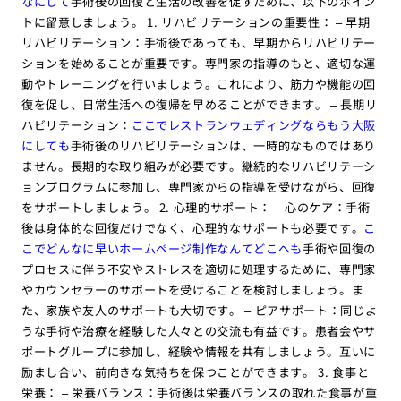
なにして
手術後の回復と生活の改善を促すために、以下のポイン
トに留意しましょう。 1. リハビリテーションの重要性： – 早期
リハビリテーション：手術後であっても、早期からリハビリテー
ションを始めることが重要です。専門家の指導のもと、適切な運
動やトレーニングを行いましょう。これにより、筋力や機能の回
復を促し、日常生活への復帰を早めることができます。 – 長期リ
ハビリテーション：
ここでレストランウェディングならもう大阪
にしても
手術後のリハビリテーションは、一時的なものではあり
ません。長期的な取り組みが必要です。継続的なリハビリテーシ
ョンプログラムに参加し、専門家からの指導を受けながら、回復
をサポートしましょう。 2. 心理的サポート： – 心のケア：手術
後は身体的な回復だけでなく、心理的なサポートも必要です。
こ
こでどんなに早いホームページ制作なんてどこへも
手術や回復の
プロセスに伴う不安やストレスを適切に処理するために、専門家
やカウンセラーのサポートを受けることを検討しましょう。ま
た、家族や友人のサポートも大切です。 – ピアサポート：同じよ
うな手術や治療を経験した人々との交流も有益です。患者会やサ
ポートグループに参加し、経験や情報を共有しましょう。互いに
励まし合い、前向きな気持ちを保つことができます。 3. 食事と
栄養： – 栄養バランス：手術後は栄養バランスの取れた食事が重