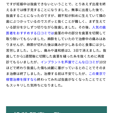
ですが妊娠中は抜歯できないということで、とりあえず出産を終
えるまでは様子見することになりました。無事に出産した後で、
抜歯することになったのですが、親不知が斜めに生えていて隣の
歯にぶつかっているのでスポッと抜くことが難しく、まず生えて
いる部分を少しずつ切りながら抜歯しました。その後、
人気の歯
医者をおすすめする口コミでは
歯茎の中の部分を歯茎を切開して
取り除いてもらいました。麻酔をしていたので治療中の痛みはあ
りませんが、麻酔が切れた後は痛みが少しあるのと食事には少し
苦労しました。しかし、痛みや違和感は2、3日で消えました。抜
歯してから1週間後に切開した歯茎を縫った糸を抜くために再度
診てもらいましたが、
インプラントを芦屋でこんな口コミが
10分
ほどで終わり抜歯した傷も綺麗に塞がっているとのことでそのま
ま治療は終了しました。治療する前は不安でしたが、
この東京で
根管治療を探すなら
終わってみれば虫歯がなくなったことでとて
もスッキリした気持ちになりました。