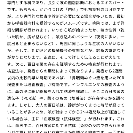
専門とする科であり、長引く咳の鑑別診断におけるエキスパート
です。もちろん、かかりつけの「内科」でも初期対応は可能です
が、より専門的な検査や診断が必要になる場合が多いため、最初
から呼吸器内科を受診するのがスムーズです。病院では、まず詳
細な問診が行われます。いつから咳が始まったか、咳の性質（乾
いた咳か、痰が絡むか）、咳き込みのパターン（夜間に多い、一
度出ると止まらないなど）、周囲に同じような症状の人がいない
か、そして、乳幼児との接触機会の有無などが、診断の重要な手
がかりとなります。正直に、そして詳しく伝えることが大切で
す。次に、百日咳菌の存在を証明するための検査が行われます。
検査法は、発症からの期間によって異なります。発症から2週間
以内の比較的早い時期であれば、「鼻咽頭ぬぐい液を用いたPCR
検査または培養検査」が有効です。インフルエンザの検査のよう
に、鼻の奥に細い綿棒を入れて粘液を採取し、そこに百日咳菌の
遺伝子（PCR法）や、菌そのもの（培養法）が存在するかを調べ
ます。しかし、大人の百日咳は、診断がつくまでに時間が経って
いることが多いため、咳が始まってから2〜4週間以上が経過して
いる場合は、主に「血液検査（抗体検査）」が行われます。これ
は、血液中に、百日咳菌に対する抗体（免疫の反応で作られるタ
ンパク質）がどのくらい存在するかを調べる検査です。一回の採