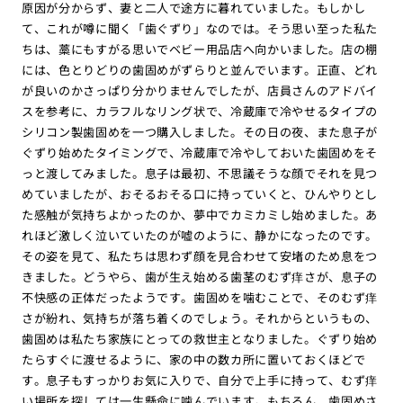
原因が分からず、妻と二人で途方に暮れていました。もしかし
て、これが噂に聞く「歯ぐずり」なのでは。そう思い至った私た
ちは、藁にもすがる思いでベビー用品店へ向かいました。店の棚
には、色とりどりの歯固めがずらりと並んでいます。正直、どれ
が良いのかさっぱり分かりませんでしたが、店員さんのアドバイ
スを参考に、カラフルなリング状で、冷蔵庫で冷やせるタイプの
シリコン製歯固めを一つ購入しました。その日の夜、また息子が
ぐずり始めたタイミングで、冷蔵庫で冷やしておいた歯固めをそ
っと渡してみました。息子は最初、不思議そうな顔でそれを見つ
めていましたが、おそるおそる口に持っていくと、ひんやりとし
た感触が気持ちよかったのか、夢中でカミカミし始めました。あ
れほど激しく泣いていたのが嘘のように、静かになったのです。
その姿を見て、私たちは思わず顔を見合わせて安堵のため息をつ
きました。どうやら、歯が生え始める歯茎のむず痒さが、息子の
不快感の正体だったようです。歯固めを噛むことで、そのむず痒
さが紛れ、気持ちが落ち着くのでしょう。それからというもの、
歯固めは私たち家族にとっての救世主となりました。ぐずり始め
たらすぐに渡せるように、家の中の数カ所に置いておくほどで
す。息子もすっかりお気に入りで、自分で上手に持って、むず痒
い場所を探しては一生懸命に噛んでいます。もちろん、歯固めさ