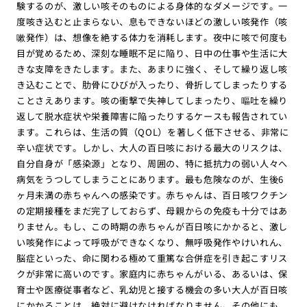
験するのが、激しい咳そのものによる身体的なダメージです。一
度咳き込むと止まらない、息もできないほどの激しい咳発作（咳
嗽発作）は、想像を絶する体力を消耗します。夜中に咳で何度も
目が覚めるため、深刻な睡眠不足に陥り、日中の仕事や生活に大
きな支障をきたします。また、あまりに強く、そして繰り返し咳
き込むことで、肋骨にひびが入ったり、骨折してしまったりする
ことさえあります。咳の衝撃で失神してしまったり、嘔吐を繰り
返して脱水症状や栄養障害に陥ったりするケースも報告されてい
ます。これらは、生活の質（QOL）を著しく低下させる、非常に
辛い症状です。しかし、大人の百日咳における最大のリスクは、
自分自身が「感染源」となり、周囲の、特に抵抗力の弱い人々へ
病気をうつしてしまうことにあります。最も危険なのが、生後6
ヶ月未満の赤ちゃんへの感染です。赤ちゃんは、百日咳ワクチン
の定期接種をまだ完了しておらず、母親からの免疫も十分ではあ
りません。もし、この時期の赤ちゃんが百日咳にかかると、激し
い咳発作によって呼吸ができなくなり、無呼吸発作やけいれん、
脳症といった、命に関わる極めて重篤な合併症を引き起こすリス
クが非常に高いのです。家庭内に赤ちゃんがいる、あるいは、保
育士や医療従事者など、乳幼児と接する機会の多い大人が百日咳
にかかることは、絶対に避けなければなりません。その他にも、