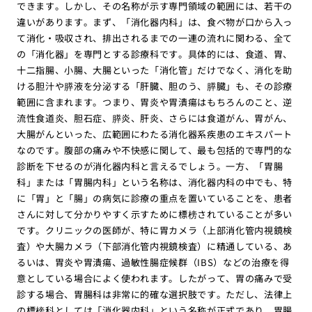
できます。しかし、その名称が示す専門領域の範囲には、若干の
違いがあります。まず、「消化器内科」は、食べ物が口から入っ
て消化・吸収され、排出されるまでの一連の流れに関わる、全て
の「消化器」を専門とする診療科です。具体的には、食道、胃、
十二指腸、小腸、大腸といった「消化管」だけでなく、消化を助
ける胆汁や膵液を分泌する「肝臓、胆のう、膵臓」も、その診療
範囲に含まれます。つまり、胃炎や胃潰瘍はもちろんのこと、逆
流性食道炎、胆石症、膵炎、肝炎、さらには食道がん、胃がん、
大腸がんといった、広範囲にわたる消化器系疾患のエキスパート
なのです。腹部の痛みや不快感に関して、最も包括的で専門的な
診断を下せるのが消化器内科と言えるでしょう。一方、「胃腸
科」または「胃腸内科」という名称は、消化器内科の中でも、特
に「胃」と「腸」の病気に診療の重点を置いていることを、患者
さんに対して分かりやすく示すために標榜されていることが多い
です。クリニックの医師が、特に胃カメラ（上部消化管内視鏡検
査）や大腸カメラ（下部消化管内視鏡検査）に精通している、あ
るいは、胃炎や胃潰瘍、過敏性腸症候群（IBS）などの治療を得
意としている場合によく使われます。したがって、胃の痛みで受
診する場合、胃腸科は非常に的確な選択肢です。ただし、法律上
の標榜科としては「消化器内科」という名称が正式であり、胃腸