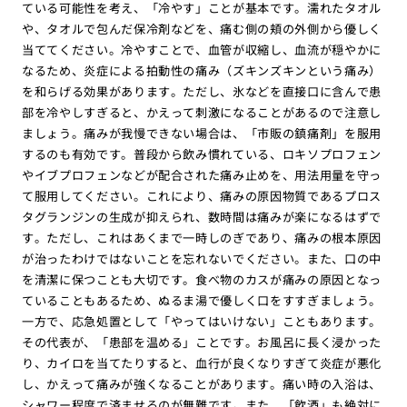
ている可能性を考え、「冷やす」ことが基本です。濡れたタオル
や、タオルで包んだ保冷剤などを、痛む側の頬の外側から優しく
当ててください。冷やすことで、血管が収縮し、血流が穏やかに
なるため、炎症による拍動性の痛み（ズキンズキンという痛み）
を和らげる効果があります。ただし、氷などを直接口に含んで患
部を冷やしすぎると、かえって刺激になることがあるので注意し
ましょう。痛みが我慢できない場合は、「市販の鎮痛剤」を服用
するのも有効です。普段から飲み慣れている、ロキソプロフェン
やイブプロフェンなどが配合された痛み止めを、用法用量を守っ
て服用してください。これにより、痛みの原因物質であるプロス
タグランジンの生成が抑えられ、数時間は痛みが楽になるはずで
す。ただし、これはあくまで一時しのぎであり、痛みの根本原因
が治ったわけではないことを忘れないでください。また、口の中
を清潔に保つことも大切です。食べ物のカスが痛みの原因となっ
ていることもあるため、ぬるま湯で優しく口をすすぎましょう。
一方で、応急処置として「やってはいけない」こともあります。
その代表が、「患部を温める」ことです。お風呂に長く浸かった
り、カイロを当てたりすると、血行が良くなりすぎて炎症が悪化
し、かえって痛みが強くなることがあります。痛い時の入浴は、
シャワー程度で済ませるのが無難です。また、「飲酒」も絶対に