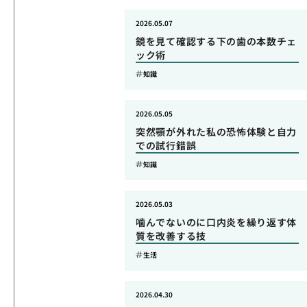
2026.05.07
鏡を見て確認する下の歯の本数チェ
ック術
知識
2026.05.05
突然顎が外れた私の恐怖体験と自力
での試行錯誤
知識
2026.05.03
噛んでないのに口内炎を繰り返す体
質を改善する技
生活
2026.04.30