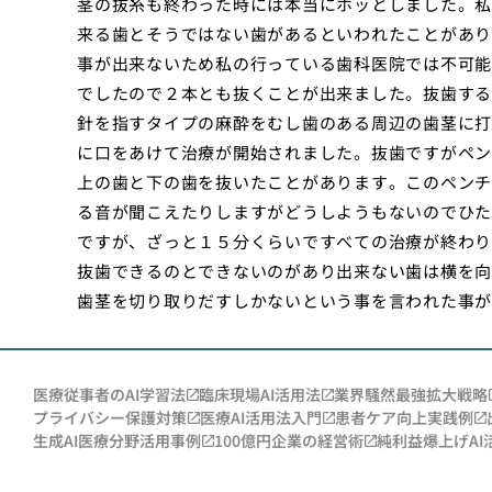
茎の抜糸も終わった時には本当にホッとしました。私
来る歯とそうではない歯があるといわれたことがあり
事が出来ないため私の行っている歯科医院では不可能
でしたので２本とも抜くことが出来ました。抜歯する
針を指すタイプの麻酔をむし歯のある周辺の歯茎に打
に口をあけて治療が開始されました。抜歯ですがペン
上の歯と下の歯を抜いたことがあります。このペンチ
る音が聞こえたりしますがどうしようもないのでひた
ですが、ざっと１５分くらいですべての治療が終わり
抜歯できるのとできないのがあり出来ない歯は横を向
歯茎を切り取りだすしかないという事を言われた事が
医療従事者のAI学習法
臨床現場AI活用法
業界騒然最強拡大戦略
プライバシー保護対策
医療AI活用法入門
患者ケア向上実践例
生成AI医療分野活用事例
100億円企業の経営術
純利益爆上げAI