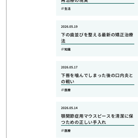
再治療の現実
生活
2026.05.19
下の歯並びを整える最新の矯正治療
法
知識
2026.05.17
下唇を噛んでしまった後の口内炎と
の戦い
医療
2026.05.14
顎関節症用マウスピースを清潔に保
つための正しい手入れ
医療