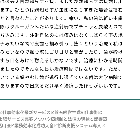
は過去２回親知らずを抜きましたが親知らずは抜歯し出
ます。ひとつは親知らずが虫歯になりすぎた場合は掴む
だと言われたことがあります。幸い、私の歯は軽い虫歯
際はグルーガンみたいな注射器でプチュッと炭酸ガスで
ち込みます。注射自体のには痛みはなくしばらく下の地
チみたいな物で虫歯を掴み引っこ抜くという治療で私は
みたいなので掴む際にゴリゴリと音がしたり、歯が砕け
すら口をあけて耐えるしかないです。治療に掛かる時間
ましたのでそんなに長い治療時間ではないです。ただ、
いている奴やむし歯が進行し過ぎている歯は大学病院で
ありますので出来るだけ早く治療したほうがいいです。
仕事効率化最新サービス
盤石経営生成AI仕事術
出張サービス集客ノウハウ
規制と法律の現状と影響
活用法
業務効率化成功大全
診断支援システム導入