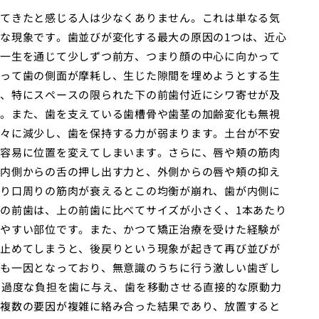
てきたと感じる人は少なくありません。これは単なる気
な現象です。歯並びが変化する最大の原因の1つは、近心
一生を通じて少しずつ前方、つまり顔の中心に向かって
って歯の側面が摩耗し、生じた隙間を埋めようとする生
、特にスペースの限られた下の前歯付近にシワ寄せが及
。また、歯を支えている歯槽骨や歯茎の加齢変化も無視
々に減少し、歯を保持する力が弱まります。土台が不安
容易に位置を変えてしまいます。さらに、唇や頬の筋肉
内側からの舌の押し出す力と、外側からの唇や頬の抑え
り口周りの筋肉が衰えるとこの均衡が崩れ、歯が内側に
の前歯は、上の前歯に比べてサイズが小さく、1本あたり
やすい部位です。また、かつて矯正治療を受けた経験が
止めてしまうと、後戻りという現象が起きて再び並びが
も一因となっており、無意識のうちに行う激しい歯ぎし
の過度な負担を歯に与え、歯を移動させる直接的な原動力
複数の要因が複雑に絡み合った結果であり、放置すると