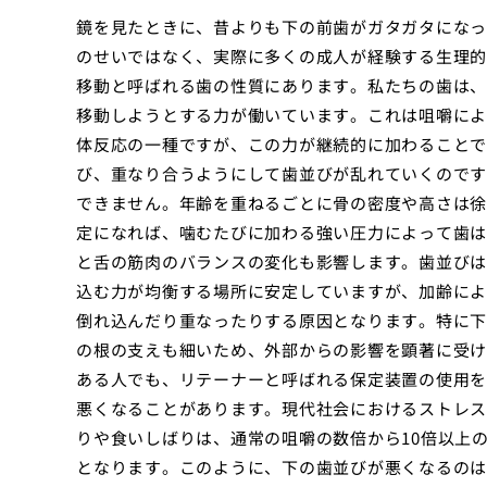
鏡を見たときに、昔よりも下の前歯がガタガタになっ
のせいではなく、実際に多くの成人が経験する生理的
移動と呼ばれる歯の性質にあります。私たちの歯は、
移動しようとする力が働いています。これは咀嚼によ
体反応の一種ですが、この力が継続的に加わることで
び、重なり合うようにして歯並びが乱れていくのです
できません。年齢を重ねるごとに骨の密度や高さは徐
定になれば、噛むたびに加わる強い圧力によって歯は
と舌の筋肉のバランスの変化も影響します。歯並びは
込む力が均衡する場所に安定していますが、加齢によ
倒れ込んだり重なったりする原因となります。特に下
の根の支えも細いため、外部からの影響を顕著に受け
ある人でも、リテーナーと呼ばれる保定装置の使用を
悪くなることがあります。現代社会におけるストレス
りや食いしばりは、通常の咀嚼の数倍から10倍以上
となります。このように、下の歯並びが悪くなるのは