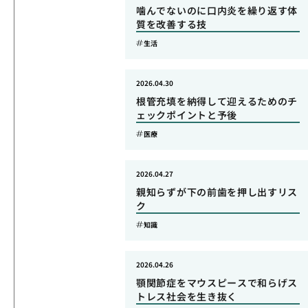
噛んでないのに口内炎を繰り返す体
質を改善する技
生活
2026.04.30
根管充填を納得して迎えるためのチ
ェックポイントと予後
医療
2026.04.27
親知らずが下の前歯を押し出すリス
ク
知識
2026.04.26
顎関節症をマウスピースで和らげス
トレス社会を生き抜く