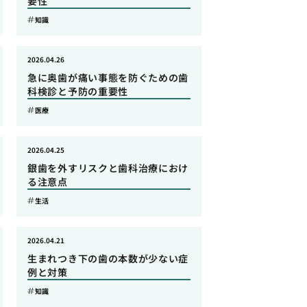
要性
知識
2026.04.26
急に奥歯が痛い事態を防ぐための歯
科検診と予防の重要性
医療
2026.04.25
銀歯を外すリスクと歯科治療におけ
る注意点
生活
2026.04.21
生まれつき下の歯の本数が少ない症
例と対策
知識