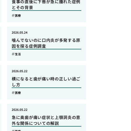
食事の直後に下唇が急に腫れた症例
とその背景
医療
2026.05.24
噛んでないのに口内炎が多発する原
因を探る症例調査
生活
2026.05.22
横になると歯が痛い時の正しい過ご
し方
医療
2026.05.22
急に奥歯が痛い症状と上顎洞炎の意
外な関係についての解説