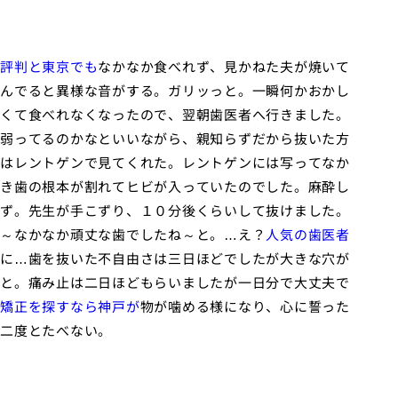
評判と東京でも
なかなか食べれず、見かねた夫が焼いて
んでると異様な音がする。ガリッっと。一瞬何かおかし
くて食べれなくなったので、翌朝歯医者へ行きました。
弱ってるのかなといいながら、親知らずだから抜いた方
はレントゲンで見てくれた。レントゲンには写ってなか
き歯の根本が割れてヒビが入っていたのでした。麻酔し
ず。先生が手こずり、１０分後くらいして抜けました。
～なかなか頑丈な歯でしたね～と。…え？
人気の歯医者
に…歯を抜いた不自由さは三日ほどでしたが大きな穴が
と。痛み止は二日ほどもらいましたが一日分で大丈夫で
矯正を探すなら神戸が
物が噛める様になり、心に誓った
二度とたべない。