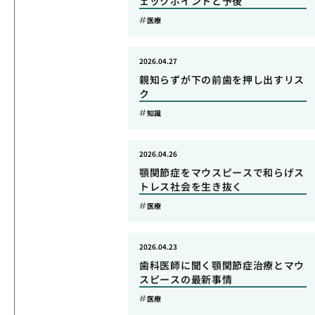
ェックポイントと予後
医療
2026.04.27
親知らずが下の前歯を押し出すリス
ク
知識
2026.04.26
顎関節症をマウスピースで和らげス
トレス社会を生き抜く
医療
2026.04.23
歯科医師に聞く顎関節症治療とマウ
スピースの最新事情
医療