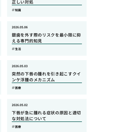
正しい対処
知識
2026.05.06
銀歯を外す際のリスクを最小限に抑
える専門的知見
生活
2026.05.03
突然の下唇の腫れを引き起こすクイ
ンケ浮腫のメカニズム
医療
2026.05.02
下唇が急に腫れる症状の原因と適切
な対処法について
医療