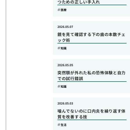
つための正しい手入れ
医療
2026.05.07
鏡を見て確認する下の歯の本数チェ
ック術
知識
2026.05.05
突然顎が外れた私の恐怖体験と自力
での試行錯誤
知識
2026.05.03
噛んでないのに口内炎を繰り返す体
質を改善する技
生活